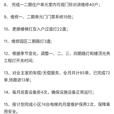
6、维修更换二期水泵房浮球1处；
7、维修焊接二期10栋、11栋大门2扇；
8、 完成一二期住户单元室内可视门铃对讲维修40户；
9、维修一、二期单元门门禁系统19处；
10、更换楼梯灯及入户过道灯22盏；
11、维修园区二期路灯3盏;
12、根据季节变化，调整一、二、三、四期路灯和楼顶光亮
工程灯开关时间;
13、对业主家的有偿/无偿服务，全月共计85单，已完成72
单,待跟进13单；