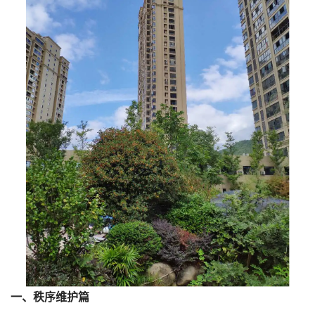
一、秩序维护篇