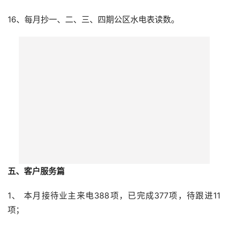
14、每月巡查设备房4次，确保设施设备正常运行；
15、按计划完成小区74台电梯的月度维护保养2次，保障乘
用安全。
16、每月抄一、二、三、四期公区水电表读数。