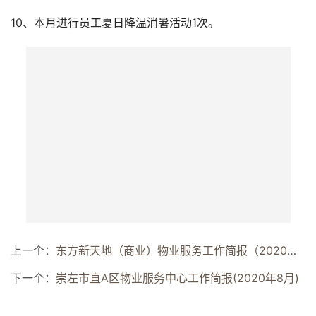
7、监督装修垃圾清运，本月共完成19车次装修垃圾清运；
8、本月向业主发出生日短信祝福共185条；
9、协调处理三期业主邻里使用权纠纷1起；
10、本月进行员工夏日降温消暑活动1次。