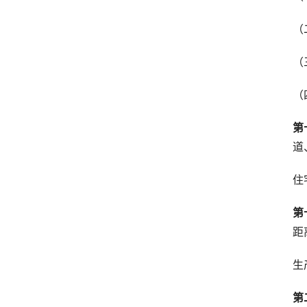
（
（
（
第
道
住
第
距
生
第