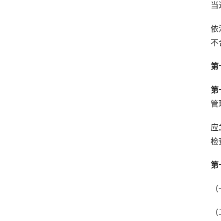
当
依
不
第
第
管
应
检
第
（
（