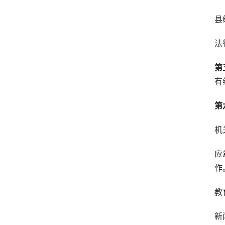
县
法
第
有
第
机
应
作
教
新