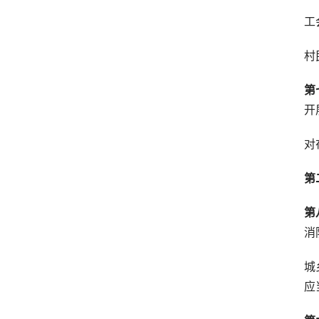
工
村
第
开
对
第
第
消
城
应