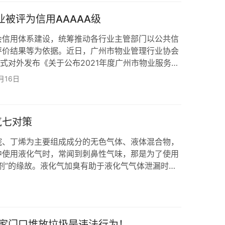
程序进行总结；关膺：对公司收费率、成本率、…
业被评为信用AAAAA级
会信用体系建设，统筹推动各行业主管部门以公共信
评价结果等为依据。近日，广州市物业管理行业协会
正式对外发布《关于公布2021年度广州市物业服务企
通告》，256家物业服务企业获得本次信用评级，
月16日
、AAAA级企业156家。 这是广州市物业行业的首份信
聘物业、前期物业招标提供重要依据。作为本次评价
出现在名单上。 用“信用”管理行…
气七对策
烷、丁烯为主要组成成分的无色气体、液体混合物，
中使用液化气时，常闻到刺鼻性气味，那是为了使用
剂”的缘故。液化气加臭有助于液化气气体泄漏时人
具有易燃易爆性，其爆炸极限为1.5%至9.5%，
就算没有明火，遇到一定能量也会发生爆炸。 夏季，
着气温的逐渐升高，极易发生燃气汇聚，稍遇明火就
，炎炎夏日，燃气安全绝对不容小觑！ 安全使用…
家门口堆放垃圾是违法行为！