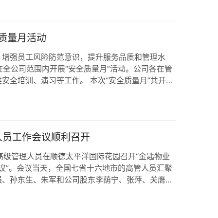
要认清形势、开拓新思路、应对新挑战、破解新难
务工作的基础上…
全质量月活动
，增强员工风险防范意识，提升服务品质和管理水
月在全公司范围内开展“安全质量月”活动。公司各在管
安全培训、演习等工作。 本次“安全质量月”共开展
人数共约三千多人次。 “安全质量月”动员大会及签
一、预防为主、综合治理”的生产理念与目标，对全体
的首次动员讲解及签订《安全责任书》，对即将进行
全、 工作环境安全、操作流程安全及个人…
人员工作会议顺利召开
业高级管理人员在顺德太平洋国际花园召开“金匙物业
会议”。会议当天，全国七省十六地市的高管人员汇聚
强、孙东生、朱军和公司股东李荫宁、张萍、关膺分
年度工作总结及对2022年工作展望进行发言。谭路
行业现状及发展进行分析及预测；孙东生：对广西区
对广西区域行业新法律法规进行解读分析；朱军：对