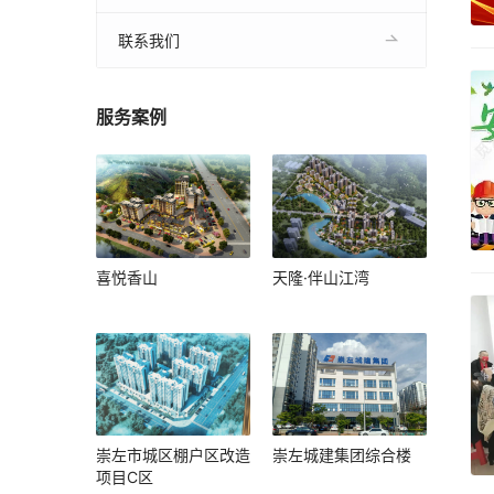
联系我们
服务案例
喜悦香山
天隆·伴山江湾
崇左市城区棚户区改造
崇左城建集团综合楼
项目C区