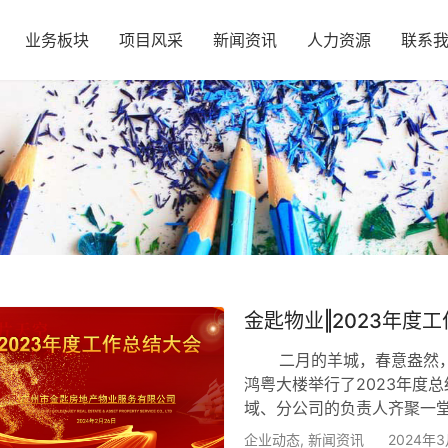
业务板块
项目风采
新闻资讯
人力资源
联系
金匙物业‖2023年度
二月的羊城，春意盎然，万物
鸿粤大楼举行了2023年度
域、分公司的负责人齐聚一
司董事总经理李荫宁先生在致
企业动态
,
新闻资讯
2024年