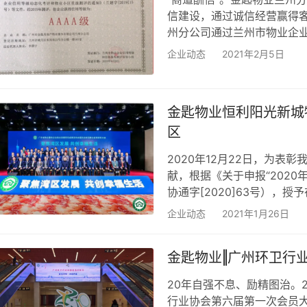
信建设，通过诚信经营赢得客
州分公司通过兰州市物业企
AAAA级企业信用等级证书。
企业动态
2021年2月5日
金匙物业恒利阳光新城
区
2020年12月22日，为
献，根据《关于申报“202
协通字[2020]63号），
179位同志“2020年广东
企业动态
2021年1月26日
誉证书。 金匙物业谢文亮同
多数业主肯定，项目连续多年
金匙物业‖广州环卫行
“2020年广东省物业管理行
20年自强不息、励精图治。20
行业协会第六届第一次会员大