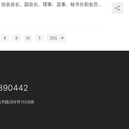
、协会会长、副会长、理事、监事、秘书长和会员单
顾协会20年来的光辉历程，展望协会的美好未来。
表现优异的单位和个人，向“建会20周年优秀环卫
作者”“2020年度最佳抗疫工作单位”“2020年度最
佳抗…
8
9
10
390442
路268号1508房