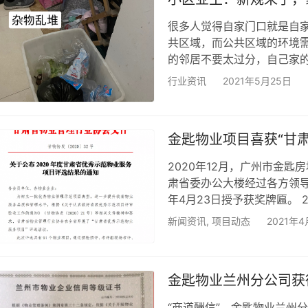
很多人觉得自家门口就是自
共区域，而公共区域的环境
的邻居不要太过分，自己家
也统统往她这边堆。 每天
行业资讯
2021年5月25日
忍受。 更过分的是，自家的
门，水管破了怎么办…你赔还
居在楼道堆放杂物，侵占公共
金匙物业项目喜获“甘
居…
2020年12月，广州市金
肃省委办公大楼经过各方领导
年4月23日授予获奖牌匾。 
专家组对我项目创建省级优
新闻资讯
,
项目动态
2021年4
施设备、卫生环境、供水供
会专家组对我项目“创优”工
示欣慰和赞扬。 为通过本次 
金匙物业兰州分公司获
“商道酬信”。金匙物业兰州