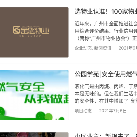
混合所有制运行优势、工作
选物业认准！100家物
近年来，广州市全面推进社
用综合评价结果、行业信用
（简称“广州市物业协会”）
业信用评价结果（9月版）的
企业动态
,
新闻资讯
2021年9
其中AAAAA级企业100家
用评价结果，将成为业主选
信用AAAAA级的金匙物业，
公园学苑‖安全使用燃
液化气是由丙烷、丙烯、丁
本是无味的。但在我们生活
的安全性，在其中增加了“臭
们及时察觉，采取措施。液化气
项目动态
2021年7月6日
液化气浓度在此范围内时，
是燃气事故高发的季节，随
会发生燃爆的情况，非常危险
小区业主：新规来了，