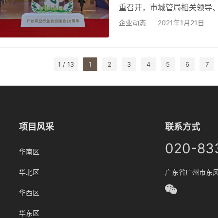
重召开，市城管局相关领导
位等600多人齐集一堂，回
企业动态
2021年1月21日
大会通报表扬了在环卫工作中
企业”“建会20周年优秀环卫工
佳抗疫工作者”“2020年度最
1 / 13
1
2
3
4
5
6
7
项目风采
联系方式
020-83
华南区
华北区
广东省广州市东风中
华西区
华东区