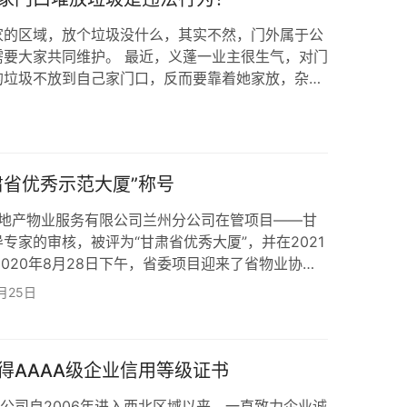
家的区域，放个垃圾没什么，其实不然，门外属于公
需要大家共同维护。 最近，义蓬一业主很生气，对门
的垃圾不放到自己家门口，反而要靠着她家放，杂物
回家都要闻那一股子腐蚀蔬菜味和鞋臭味，实在是难以
水表箱里，也放满了他家的杂物。 这要是平时出个
是不赔？业主表示很担忧。 据该业主所说，对门邻
区域的事情，物业也是上门协调多次均未果。 邻
肃省优秀示范大厦”称号
匙房地产物业服务有限公司兰州分公司在管项目——甘
专家的审核，被评为“甘肃省优秀大厦”，并在2021
2020年8月28日下午，省委项目迎来了省物业协会
秀示范项目的检查和验收工作。经过对文件资料、设
月25日
电、空调制冷等一系列的细心检查和验收，省物业协
作表示了充分的肯定，并对我项目重视“创优”工作表
“创省优”，公司全体上下员工齐…
得AAAA级企业信用等级证书
分公司自2006年进入西北区域以来，一直致力企业诚