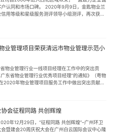
户认同和市场口碑。 2020年9月9日，金匙物业兰
业信用等级和星级服务测评领导小组测评，再次获得
物业管理项目荣获清远市物业管理示范小
表彰我省物业管理行业一线项目经理在工作中的突出贡
0年广东省物业管理行业优秀项目经理”的通知》（粤物
授予在2020年物业管理项目服务工作中做出突出贡献的
省物业管理行业优秀物业管理项目经理”称号，并颁发荣
志负责管理的“恒利阳光新城”小区，服务质量得到大
被评为“清远市物业管理示范小区”，其本人获得
业协会征程同路 共创辉煌
业优秀物业管理项目经…
20年12月29日，“征程同路 共创辉煌”–广州环卫
会暨建会20周庆祝大会在广州白云国际会议中心隆