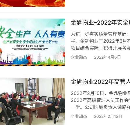
同时鼓励大家在新的一年里
题，在持续扎实做好物业服
金匙物业–2022年安
为进一步夯实质量管理基础
平，金匙物业于2022年3
项目结合实际，积极开展各类
各项培训二百四十余场，参与
企业动态
2022年4月6日
订责任书 项目贯彻“安全第
员工进行了安全作业重要性
的加强员工对于工作上下班安
金匙物业2022年高管
2022年2月10日，金匙物
2022年高级管理人员工作
一堂。公司区域负责人谭路
别对公司区域及公司2021
企业动态
2022年2月12日
强：对公司市场拓展状况、
域业务迅速发展进行总结，